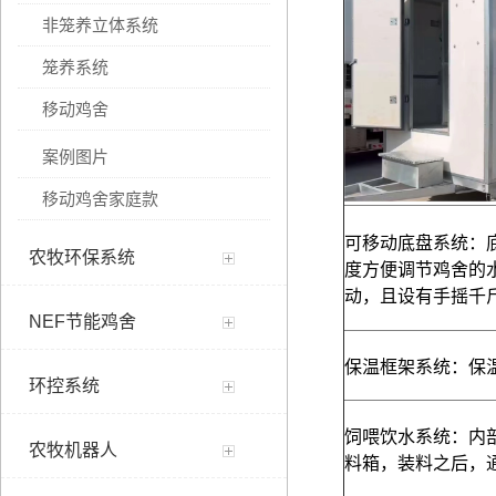
非笼养立体系统
笼养系统
移动鸡舍
案例图片
移动鸡舍家庭款
可移动底盘系统：
农牧环保系统
度方便调节鸡舍的
动，且设有手摇千
NEF节能鸡舍
保温框架系统
：
保
环控系统
饲喂饮水系统
：
内
农牧机器人
料箱
，
装料之后
，